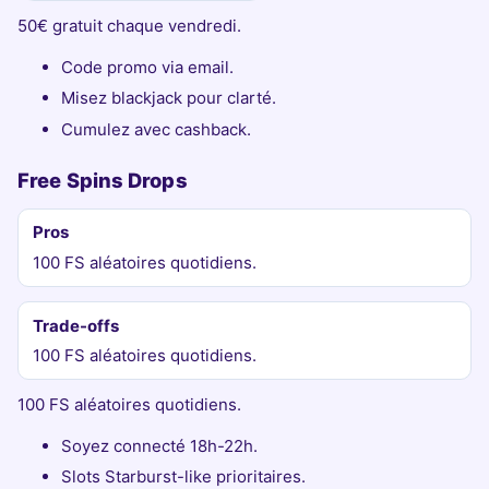
50€ gratuit chaque vendredi.
Code promo via email.
Misez blackjack pour clarté.
Cumulez avec cashback.
Free Spins Drops
Pros
100 FS aléatoires quotidiens.
Trade-offs
100 FS aléatoires quotidiens.
100 FS aléatoires quotidiens.
Soyez connecté 18h-22h.
Slots Starburst-like prioritaires.