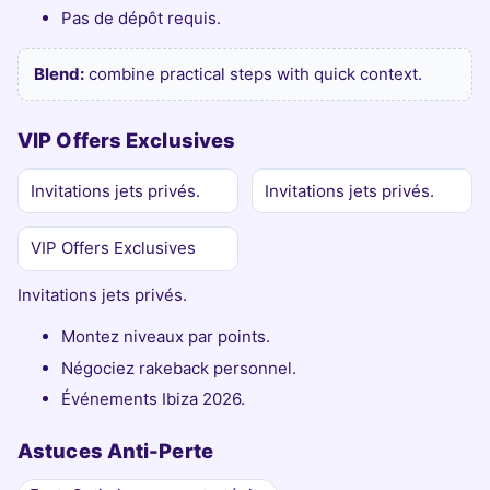
Pas de dépôt requis.
Blend:
combine practical steps with quick context.
VIP Offers Exclusives
Invitations jets privés.
Invitations jets privés.
VIP Offers Exclusives
Invitations jets privés.
Montez niveaux par points.
Négociez rakeback personnel.
Événements Ibiza 2026.
Astuces Anti-Perte