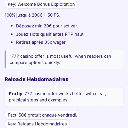
Key: Welcome Bonus Exploitation
100% jusqu'à 200€ + 50 FS.
Déposez min 20€ pour activer.
Jouez slots qualifiantes RTP haut.
Retirez après 35x wager.
"777 casino offer is most useful when readers can
compare options quickly."
Reloads Hebdomadaires
Pro tip:
777 casino offer works better with clear,
practical steps and examples.
Fact: 50€ gratuit chaque vendredi.
Key: Reloads Hebdomadaires