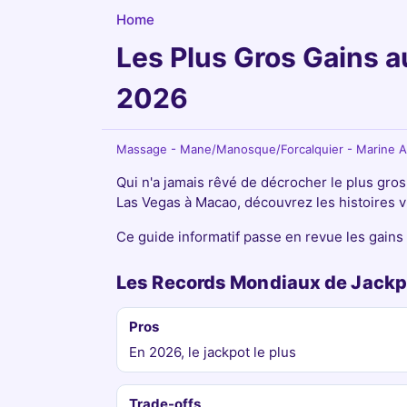
Home
Les Plus Gros Gains a
2026
Massage - Mane/Manosque/Forcalquier - Marine A
Qui n'a jamais rêvé de décrocher le plus gros
Las Vegas à Macao, découvrez les histoires v
Ce guide informatif passe en revue les gains 
Les Records Mondiaux de Jackp
Pros
En 2026, le jackpot le plus
Trade-offs