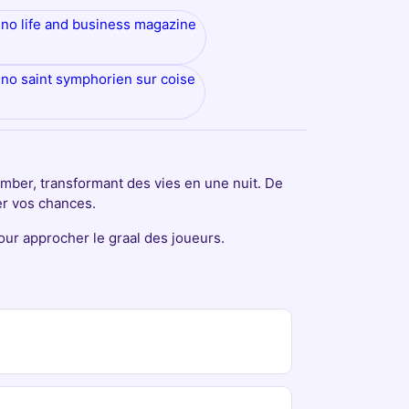
ino life and business magazine
ino saint symphorien sur coise
omber, transformant des vies en une nuit. De
er vos chances.
our approcher le graal des joueurs.