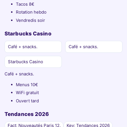
Tacos 8€
Rotation hebdo
Vendredis soir
Starbucks Casino
Café + snacks.
Café + snacks.
Starbucks Casino
Café + snacks.
Menus 10€
WiFi gratuit
Ouvert tard
Tendances 2026
Fact: Nouveautés Paris 12.
Key: Tendances 2026