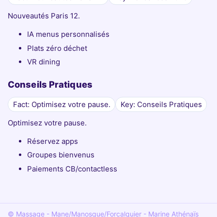
Nouveautés Paris 12.
IA menus personnalisés
Plats zéro déchet
VR dining
Conseils Pratiques
Fact: Optimisez votre pause.
Key: Conseils Pratiques
Optimisez votre pause.
Réservez apps
Groupes bienvenus
Paiements CB/contactless
© Massage - Mane/Manosque/Forcalquier - Marine Athénaïs