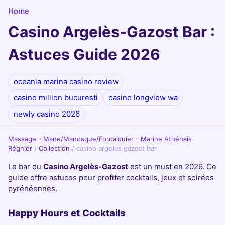
Home
Casino Argelès-Gazost Bar :
Astuces Guide 2026
oceania marina casino review
casino million bucuresti
casino longview wa
newly casino 2026
Massage - Mane/Manosque/Forcalquier - Marine Athénaïs
Régnier
/
Collection
/
casino argeles gazost bar
Le bar du
Casino Argelès-Gazost
est un must en 2026. Ce
guide offre astuces pour profiter cocktails, jeux et soirées
pyrénéennes.
Happy Hours et Cocktails