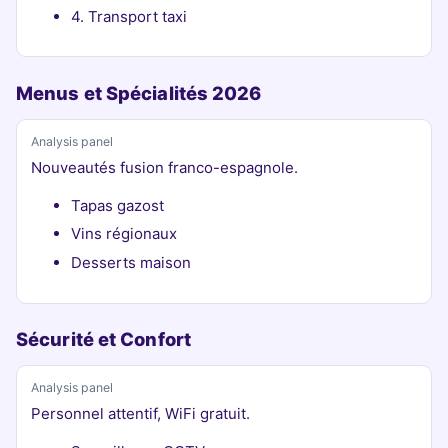
4. Transport taxi
Menus et Spécialités 2026
Analysis panel
Nouveautés fusion franco-espagnole.
Tapas gazost
Vins régionaux
Desserts maison
Sécurité et Confort
Analysis panel
Personnel attentif, WiFi gratuit.