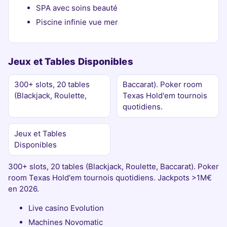
SPA avec soins beauté
Piscine infinie vue mer
Jeux et Tables Disponibles
300+ slots, 20 tables
Baccarat). Poker room
(Blackjack, Roulette,
Texas Hold'em tournois
quotidiens.
Jeux et Tables
Disponibles
300+ slots, 20 tables (Blackjack, Roulette, Baccarat). Poker
room Texas Hold'em tournois quotidiens. Jackpots >1M€
en 2026.
Live casino Evolution
Machines Novomatic