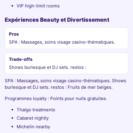
VIP high-limit rooms
Expériences Beauty et Divertissement
Pros
SPA : Massages, soins visage casino-thématiques.
Trade-offs
Shows burlesque et DJ sets. restos :
SPA : Massages, soins visage casino-thématiques. Shows
burlesque et DJ sets. restos : Fruits de mer belges.
Programmes loyalty : Points pour nuits gratuites.
Thalgo treatments
Cabaret nightly
Michelin nearby