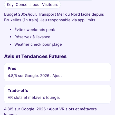
Key: Conseils pour Visiteurs
Budget 200€/jour. Transport Mer du Nord facile depuis
Bruxelles (1h train). Jeu responsable via app limits.
Évitez weekends peak
Réservez à l'avance
Weather check pour plage
Avis et Tendances Futures
Pros
4.8/5 sur Google. 2026 : Ajout
Trade-offs
VR slots et métavers lounge.
4.8/5 sur Google. 2026 : Ajout VR slots et métavers
lounge.