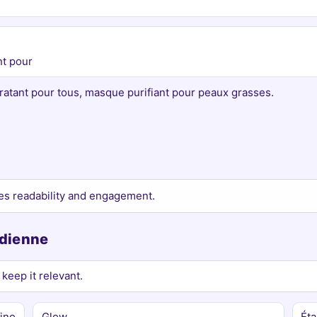
nt pour
ratant pour tous, masque purifiant pour peaux grasses.
es readability and engagement.
idienne
keep it relevant.
ino
Glow.
Éta