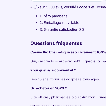
4.8/5 sur 5000 avis, certifié Ecocert et Cosm
1. Zéro parabène
2. Emballage recyclable
3. Garantie satisfaction 30j
Questions fréquentes
Casino Bio Cosmétique est-il vraiment 100% 
Oui, certifié Ecocert avec 98% ingrédients na
Pour quel âge convient-il ?
Dès 18 ans, formules adaptées tous âges.
Où acheter en 2026 ?
Site officiel, pharmacies bio et Amazon Prime