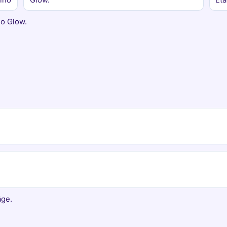
no Glow.
âge.