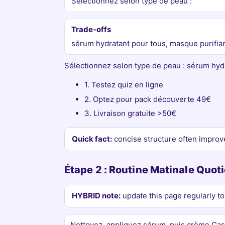
Sélectionnez selon type de peau :
Trade-offs
sérum hydratant pour tous, masque purifia
Sélectionnez selon type de peau : sérum hyd
1. Testez quiz en ligne
2. Optez pour pack découverte 49€
3. Livraison gratuite >50€
Quick fact:
concise structure often improv
Étape 2 : Routine Matinale Quot
HYBRID note:
update this page regularly to 
Nettoyez, appliquez sérum, puis crème Cas