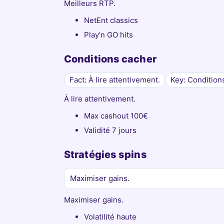
Meilleurs RTP.
NetEnt classics
Play'n GO hits
Conditions cacher
Fact: À lire attentivement.
Key: Condition
À lire attentivement.
Max cashout 100€
Validité 7 jours
Stratégies spins
Maximiser gains.
Maximiser gains.
Volatilité haute