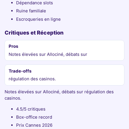
Dépendance slots
Ruine familiale
Escroqueries en ligne
Critiques et Réception
Pros
Notes élevées sur Allociné, débats sur
Trade-offs
régulation des casinos.
Notes élevées sur Allociné, débats sur régulation des
casinos.
4.5/5 critiques
Box-office record
Prix Cannes 2026