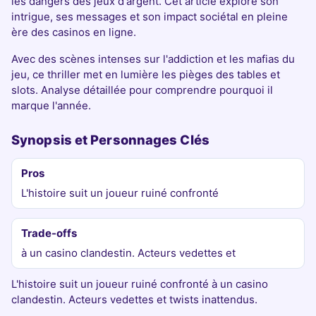
les dangers des jeux d'argent. Cet article explore son
intrigue, ses messages et son impact sociétal en pleine
ère des casinos en ligne.
Avec des scènes intenses sur l'addiction et les mafias du
jeu, ce thriller met en lumière les pièges des tables et
slots. Analyse détaillée pour comprendre pourquoi il
marque l'année.
Synopsis et Personnages Clés
Pros
L'histoire suit un joueur ruiné confronté
Trade-offs
à un casino clandestin. Acteurs vedettes et
L'histoire suit un joueur ruiné confronté à un casino
clandestin. Acteurs vedettes et twists inattendus.