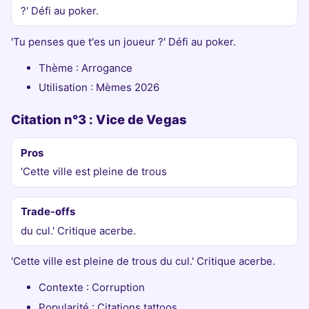
?' Défi au poker.
'Tu penses que t'es un joueur ?' Défi au poker.
Thème : Arrogance
Utilisation : Mèmes 2026
Citation n°3 : Vice de Vegas
Pros
'Cette ville est pleine de trous
Trade-offs
du cul.' Critique acerbe.
'Cette ville est pleine de trous du cul.' Critique acerbe.
Contexte : Corruption
Popularité : Citations tattoos