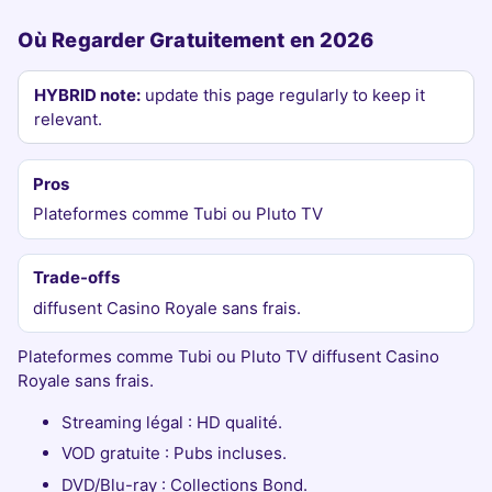
Où Regarder Gratuitement en 2026
HYBRID note:
update this page regularly to keep it
relevant.
Pros
Plateformes comme Tubi ou Pluto TV
Trade-offs
diffusent Casino Royale sans frais.
Plateformes comme Tubi ou Pluto TV diffusent Casino
Royale sans frais.
Streaming légal : HD qualité.
VOD gratuite : Pubs incluses.
DVD/Blu-ray : Collections Bond.