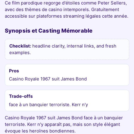
Ce film parodique regorge d'étoiles comme Peter Sellers,
avec des thèmes de casino intemporels. Gratuitement
accessible sur plateformes streaming légales cette année.
Synopsis et Casting Mémorable
Checklist:
headline clarity, internal links, and fresh
examples.
Pros
Casino Royale 1967 suit James Bond
Trade-offs
face à un banquier terroriste. Kerr n'y
Casino Royale 1967 suit James Bond face à un banquier
terroriste. Kerr n'y apparaît pas, mais son style élégant
évoque les heroïnes bondiennes.