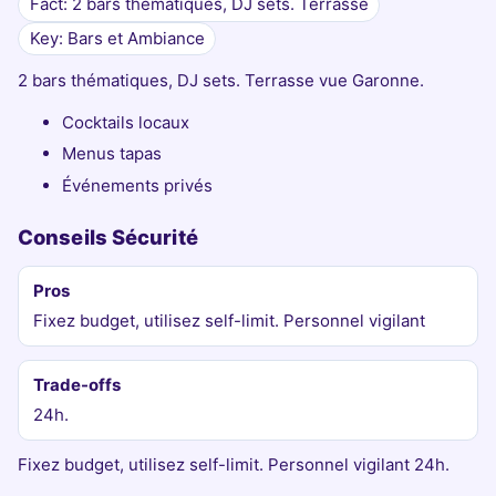
Fact: 2 bars thématiques, DJ sets. Terrasse
Key: Bars et Ambiance
2 bars thématiques, DJ sets. Terrasse vue Garonne.
Cocktails locaux
Menus tapas
Événements privés
Conseils Sécurité
Pros
Fixez budget, utilisez self-limit. Personnel vigilant
Trade-offs
24h.
Fixez budget, utilisez self-limit. Personnel vigilant 24h.