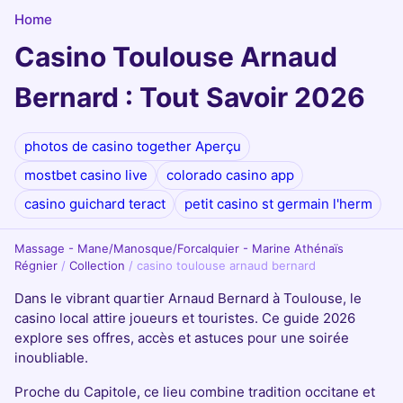
Home
Casino Toulouse Arnaud
Bernard : Tout Savoir 2026
photos de casino together Aperçu
mostbet casino live
colorado casino app
casino guichard teract
petit casino st germain l'herm
Massage - Mane/Manosque/Forcalquier - Marine Athénaïs
Régnier
/
Collection
/
casino toulouse arnaud bernard
Dans le vibrant quartier Arnaud Bernard à Toulouse, le
casino local attire joueurs et touristes. Ce guide 2026
explore ses offres, accès et astuces pour une soirée
inoubliable.
Proche du Capitole, ce lieu combine tradition occitane et