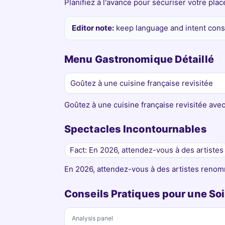
Planifiez à l'avance pour sécuriser votre place
Editor note:
keep language and intent consi
Menu Gastronomique Détaillé
Goûtez à une cuisine française revisitée
Goûtez à une cuisine française revisitée ave
Spectacles Incontournables
Fact: En 2026, attendez-vous à des artistes
En 2026, attendez-vous à des artistes renomm
Conseils Pratiques pour une Soi
Analysis panel