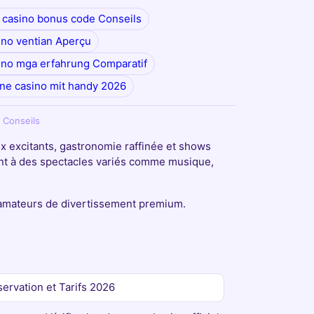
t casino bonus code Conseils
ino ventian Aperçu
ino mga erfahrung Comparatif
ine casino mit handy 2026
e Conseils
x excitants, gastronomie raffinée et shows
nt à des spectacles variés comme musique,
s amateurs de divertissement premium.
ervation et Tarifs 2026