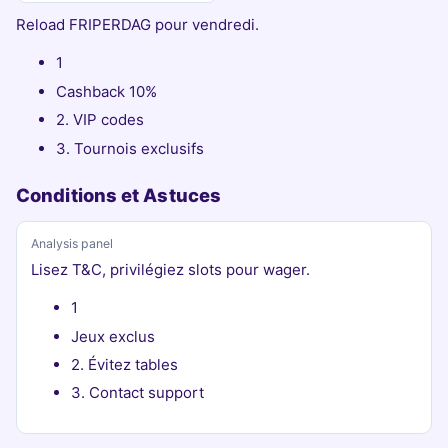
Reload FRIPERDAG pour vendredi.
1
Cashback 10%
2. VIP codes
3. Tournois exclusifs
Conditions et Astuces
Analysis panel
Lisez T&C, privilégiez slots pour wager.
1
Jeux exclus
2. Évitez tables
3. Contact support