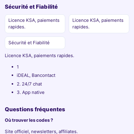
Sécurité et Fiabilité
Licence KSA, paiements
Licence KSA, paiements
rapides.
rapides.
Sécurité et Fiabilité
Licence KSA, paiements rapides.
1
iDEAL, Bancontact
2. 24/7 chat
3. App native
Questions fréquentes
Où trouver les codes ?
Site officiel, newsletters, affiliates.