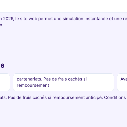
n 2026, le site web permet une simulation instantanée et une 
n.
26
partenariats. Pas de frais cachés si
Ava
remboursement
ts. Pas de frais cachés si remboursement anticipé. Conditions : 