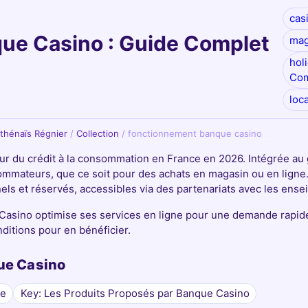
cas
ue Casino : Guide Complet
mag
hol
Com
loc
thénaïs Régnier
/
Collection
/
fonctionnement banque casino
r du crédit à la consommation en France en 2026. Intégrée au 
mmateurs, que ce soit pour des achats en magasin ou en ligne
nels et réservés, accessibles via des partenariats avec les ens
Casino optimise ses services en ligne pour une demande rapide
ditions pour en bénéficier.
ue Casino
de
Key: Les Produits Proposés par Banque Casino