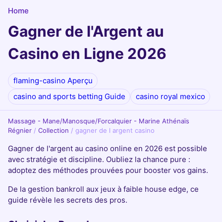
Home
Gagner de l'Argent au
Casino en Ligne 2026
flaming-casino Aperçu
casino and sports betting Guide
casino royal mexico
Massage - Mane/Manosque/Forcalquier - Marine Athénaïs
Régnier
/
Collection
/
gagner de l argent casino
Gagner de l'argent au casino online en 2026 est possible
avec stratégie et discipline. Oubliez la chance pure :
adoptez des méthodes prouvées pour booster vos gains.
De la gestion bankroll aux jeux à faible house edge, ce
guide révèle les secrets des pros.