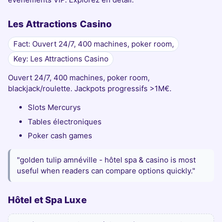
Les Attractions Casino
Fact: Ouvert 24/7, 400 machines, poker room,
Key: Les Attractions Casino
Ouvert 24/7, 400 machines, poker room,
blackjack/roulette. Jackpots progressifs >1M€.
Slots Mercurys
Tables électroniques
Poker cash games
"golden tulip amnéville - hôtel spa & casino is most
useful when readers can compare options quickly."
Hôtel et Spa Luxe