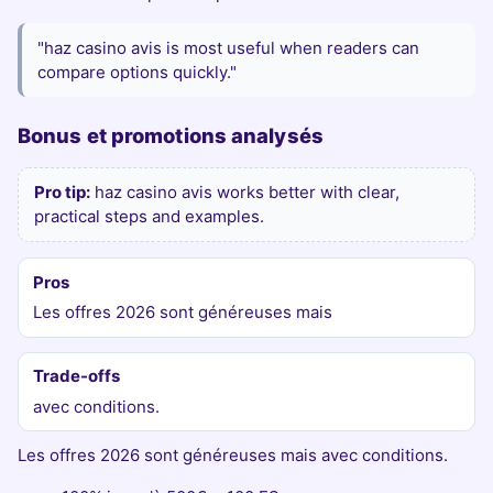
"haz casino avis is most useful when readers can
compare options quickly."
Bonus et promotions analysés
Pro tip:
haz casino avis works better with clear,
practical steps and examples.
Pros
Les offres 2026 sont généreuses mais
Trade-offs
avec conditions.
Les offres 2026 sont généreuses mais avec conditions.