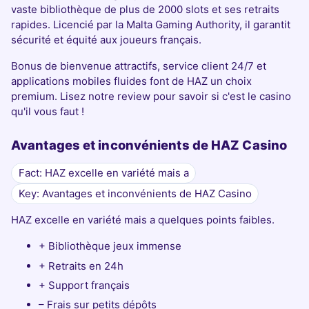
vaste bibliothèque de plus de 2000 slots et ses retraits
rapides. Licencié par la Malta Gaming Authority, il garantit
sécurité et équité aux joueurs français.
Bonus de bienvenue attractifs, service client 24/7 et
applications mobiles fluides font de HAZ un choix
premium. Lisez notre review pour savoir si c'est le casino
qu'il vous faut !
Avantages et inconvénients de HAZ Casino
Fact: HAZ excelle en variété mais a
Key: Avantages et inconvénients de HAZ Casino
HAZ excelle en variété mais a quelques points faibles.
+ Bibliothèque jeux immense
+ Retraits en 24h
+ Support français
– Frais sur petits dépôts