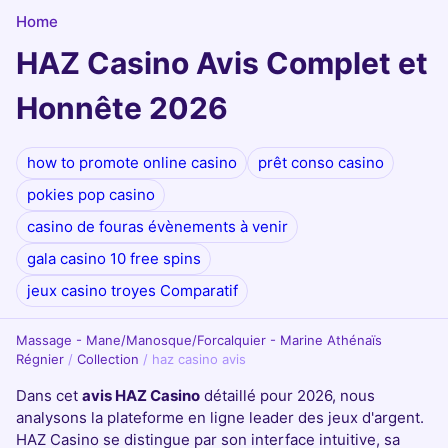
Home
HAZ Casino Avis Complet et
Honnête 2026
how to promote online casino
prêt conso casino
pokies pop casino
casino de fouras évènements à venir
gala casino 10 free spins
jeux casino troyes Comparatif
Massage - Mane/Manosque/Forcalquier - Marine Athénaïs
Régnier
/
Collection
/
haz casino avis
Dans cet
avis HAZ Casino
détaillé pour 2026, nous
analysons la plateforme en ligne leader des jeux d'argent.
HAZ Casino se distingue par son interface intuitive, sa