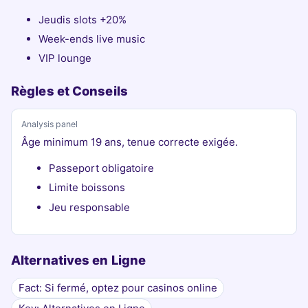
Jeudis slots +20%
Week-ends live music
VIP lounge
Règles et Conseils
Analysis panel
Âge minimum 19 ans, tenue correcte exigée.
Passeport obligatoire
Limite boissons
Jeu responsable
Alternatives en Ligne
Fact: Si fermé, optez pour casinos online