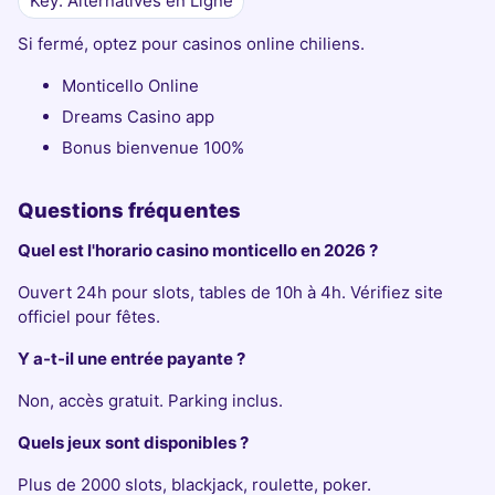
Key: Alternatives en Ligne
Si fermé, optez pour casinos online chiliens.
Monticello Online
Dreams Casino app
Bonus bienvenue 100%
Questions fréquentes
Quel est l'horario casino monticello en 2026 ?
Ouvert 24h pour slots, tables de 10h à 4h. Vérifiez site
officiel pour fêtes.
Y a-t-il une entrée payante ?
Non, accès gratuit. Parking inclus.
Quels jeux sont disponibles ?
Plus de 2000 slots, blackjack, roulette, poker.