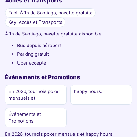
Accès et Transports
Fact: À 1h de Santiago, navette gratuite
Key: Accès et Transports
À 1h de Santiago, navette gratuite disponible.
Bus depuis aéroport
Parking gratuit
Uber accepté
Événements et Promotions
En 2026, tournois poker
happy hours.
mensuels et
Événements et
Promotions
En 2026, tournois poker mensuels et happy hours.