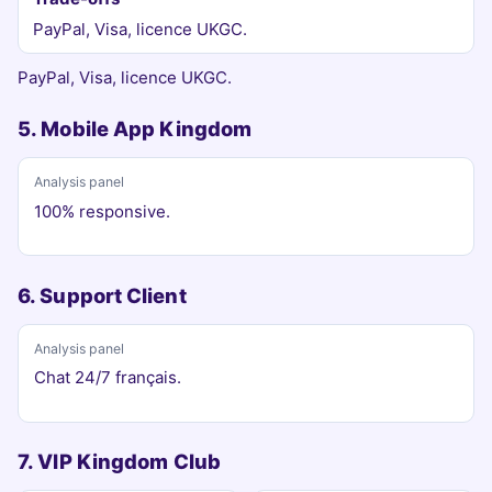
PayPal, Visa, licence UKGC.
PayPal, Visa, licence UKGC.
5. Mobile App Kingdom
Analysis panel
100% responsive.
6. Support Client
Analysis panel
Chat 24/7 français.
7. VIP Kingdom Club