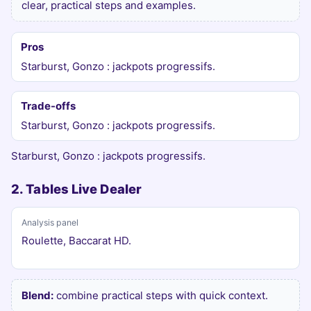
clear, practical steps and examples.
Pros
Starburst, Gonzo : jackpots progressifs.
Trade-offs
Starburst, Gonzo : jackpots progressifs.
Starburst, Gonzo : jackpots progressifs.
2. Tables Live Dealer
Analysis panel
Roulette, Baccarat HD.
Blend:
combine practical steps with quick context.