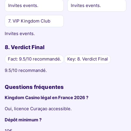
Invites events.
Invites events.
7. VIP Kingdom Club
Invites events.
8. Verdict Final
Fact: 9.5/10 recommandé.
Key: 8. Verdict Final
9.5/10 recommandé.
Questions fréquentes
Kingdom Casino légal en France 2026 ?
Oui, licence Curaçao accessible.
Dépôt minimum ?
10€.