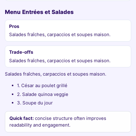
Menu Entrées et Salades
Pros
Salades fraîches, carpaccios et soupes maison.
Trade-offs
Salades fraîches, carpaccios et soupes maison.
Salades fraîches, carpaccios et soupes maison.
1. César au poulet grillé
2. Salade quinoa veggie
3. Soupe du jour
Quick fact:
concise structure often improves
readability and engagement.