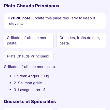
Plats Chauds Principaux
HYBRID note:
update this page regularly to keep it
relevant.
Grillades, fruits de mer,
Grillades, fruits de mer,
pasta.
pasta.
Plats Chauds Principaux
Grillades, fruits de mer, pasta.
1. Steak Angus 300g
2. Saumon grillé
3. Lasagnes bœuf
Desserts et Spécialités