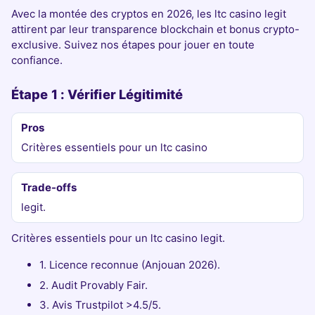
Avec la montée des cryptos en 2026, les ltc casino legit
attirent par leur transparence blockchain et bonus crypto-
exclusive. Suivez nos étapes pour jouer en toute
confiance.
Étape 1 : Vérifier Légitimité
Pros
Critères essentiels pour un ltc casino
Trade-offs
legit.
Critères essentiels pour un ltc casino legit.
1. Licence reconnue (Anjouan 2026).
2. Audit Provably Fair.
3. Avis Trustpilot >4.5/5.