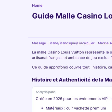
Home
Guide Malle Casino Lo
Massage - Mane/Manosque/Forcalquier - Marine A
La malle Casino Louis Vuitton représente le
artisanat français et ambiance de jeu exclusif
Ce guide approfondi couvre tout : histoire, ca
Histoire et Authenticité de la Ma
Analysis panel
Créée en 2026 pour les événements VIP, in
Matériaux : cuir vachette premium