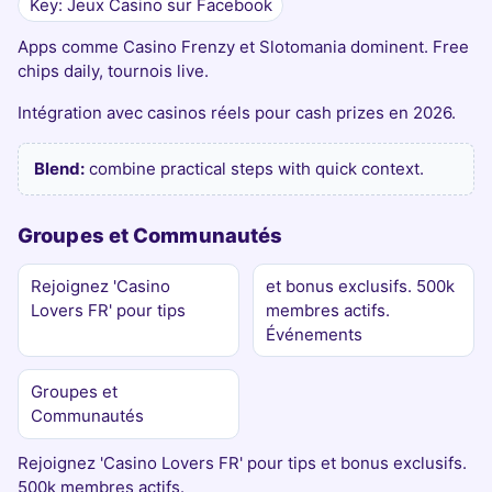
Key: Jeux Casino sur Facebook
Apps comme Casino Frenzy et Slotomania dominent. Free
chips daily, tournois live.
Intégration avec casinos réels pour cash prizes en 2026.
Blend:
combine practical steps with quick context.
Groupes et Communautés
Rejoignez 'Casino
et bonus exclusifs. 500k
Lovers FR' pour tips
membres actifs.
Événements
Groupes et
Communautés
Rejoignez 'Casino Lovers FR' pour tips et bonus exclusifs.
500k membres actifs.