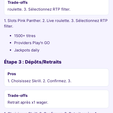
Trade-offs
roulette. 3. Sélectionnez RTP filter.
1. Slots Pink Panther. 2. Live roulette. 3. Sélectionnez RTP
filter.
1500+ titres
Providers Play'n GO
Jackpots daily
Étape 3 : Dépôts/Retraits
Pros
1. Choisissez Skrill. 2. Confirmez. 3.
Trade-offs
Retrait après x1 wager.