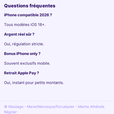
Questions fréquentes
iPhone compatible 2026 ?
Tous modèles iOS 18+.
Argent réel sûr ?
Oui, régulation stricte.
Bonus iPhone only ?
Souvent exclusifs mobile.
Retrait Apple Pay ?
Oui, instant pour petits montants.
© Massage - Mane/Manosque/Forcalquier - Marine Athénaïs
Régnier