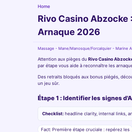
Home
Rivo Casino Abzocke 
Arnaque 2026
Massage - Mane/Manosque/Forcalquier - Marine A
Attention aux pièges du
Rivo Casino Abzock
par étape vous aide à reconnaître les arnaqu
Des retraits bloqués aux bonus piégés, déco
un jeu sûr.
Étape 1 : Identifier les signes d
Checklist:
headline clarity, internal links, 
Fact: Première étape cruciale : repérez les