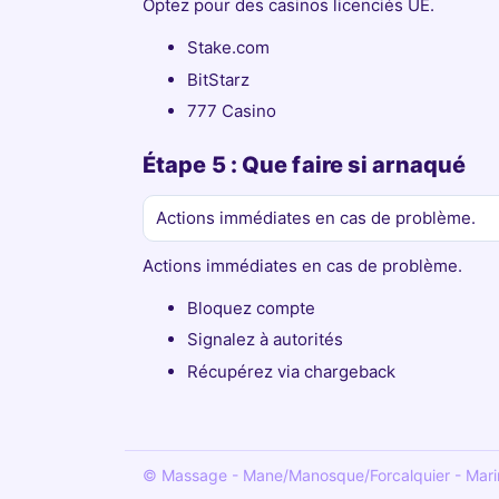
Optez pour des casinos licenciés UE.
Stake.com
BitStarz
777 Casino
Étape 5 : Que faire si arnaqué
Actions immédiates en cas de problème.
Actions immédiates en cas de problème.
Bloquez compte
Signalez à autorités
Récupérez via chargeback
© Massage - Mane/Manosque/Forcalquier - Marin