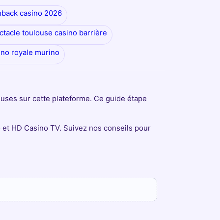
nback casino 2026
ctacle toulouse casino barrière
ino royale murino
uses sur cette plateforme. Ce guide étape
 et HD Casino TV. Suivez nos conseils pour