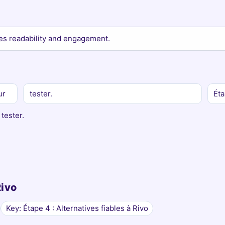
es readability and engagement.
ur
tester.
Éta
tester.
Rivo
Key: Étape 4 : Alternatives fiables à Rivo