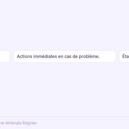
Actions immédiates en cas de problème.
Éta
e Athénaïs Régnier