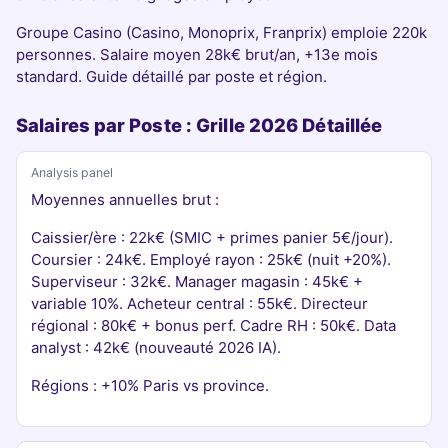
Groupe Casino (Casino, Monoprix, Franprix) emploie 220k
personnes. Salaire moyen 28k€ brut/an, +13e mois
standard. Guide détaillé par poste et région.
Salaires par Poste : Grille 2026 Détaillée
Analysis panel
Moyennes annuelles brut :
Caissier/ère : 22k€ (SMIC + primes panier 5€/jour).
Coursier : 24k€. Employé rayon : 25k€ (nuit +20%).
Superviseur : 32k€. Manager magasin : 45k€ +
variable 10%. Acheteur central : 55k€. Directeur
régional : 80k€ + bonus perf. Cadre RH : 50k€. Data
analyst : 42k€ (nouveauté 2026 IA).
Régions : +10% Paris vs province.