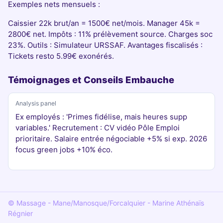
Exemples nets mensuels :
Caissier 22k brut/an = 1500€ net/mois. Manager 45k =
2800€ net. Impôts : 11% prélèvement source. Charges soc
23%. Outils : Simulateur URSSAF. Avantages fiscalisés :
Tickets resto 5.99€ exonérés.
Témoignages et Conseils Embauche
Analysis panel
Ex employés : 'Primes fidélise, mais heures supp
variables.' Recrutement : CV vidéo Pôle Emploi
prioritaire. Salaire entrée négociable +5% si exp. 2026
focus green jobs +10% éco.
© Massage - Mane/Manosque/Forcalquier - Marine Athénaïs
Régnier