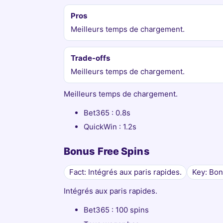
Pros
Meilleurs temps de chargement.
Trade-offs
Meilleurs temps de chargement.
Meilleurs temps de chargement.
Bet365 : 0.8s
QuickWin : 1.2s
Bonus Free Spins
Fact: Intégrés aux paris rapides.
Key: Bon
Intégrés aux paris rapides.
Bet365 : 100 spins