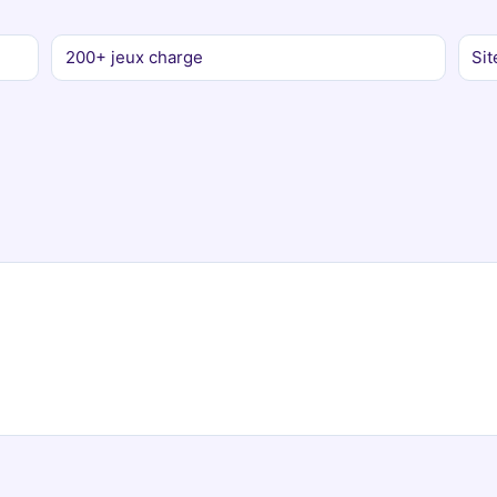
200+ jeux charge
Sit