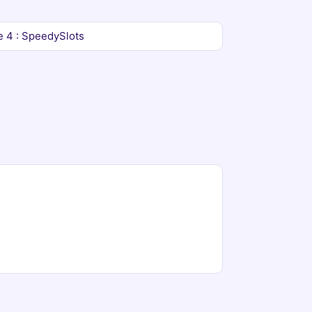
e 4 : SpeedySlots