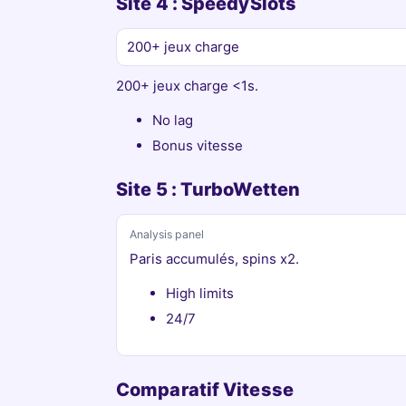
Site 4 : SpeedySlots
200+ jeux charge
200+ jeux charge <1s.
No lag
Bonus vitesse
Site 5 : TurboWetten
Analysis panel
Paris accumulés, spins x2.
High limits
24/7
Comparatif Vitesse