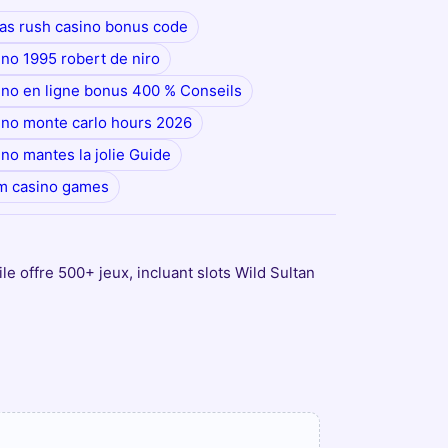
as rush casino bonus code
ino 1995 robert de niro
ino en ligne bonus 400 % Conseils
ino monte carlo hours 2026
ino mantes la jolie Guide
 casino games
e offre 500+ jeux, incluant slots Wild Sultan