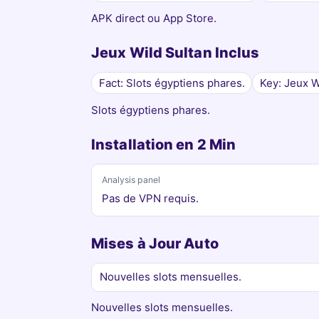
APK direct ou App Store.
Jeux Wild Sultan Inclus
Fact: Slots égyptiens phares.
Key: Jeux W
Slots égyptiens phares.
Installation en 2 Min
Analysis panel
Pas de VPN requis.
Mises à Jour Auto
Nouvelles slots mensuelles.
Nouvelles slots mensuelles.