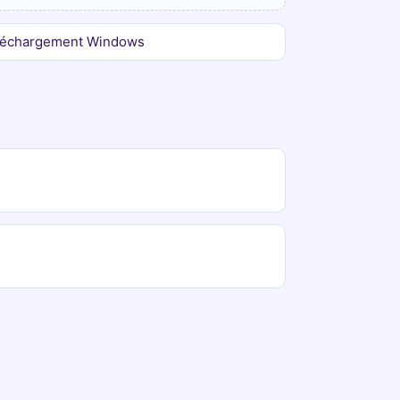
léchargement Windows