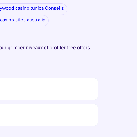
lywood casino tunica Conseils
 casino sites australia
r grimper niveaux et profiter free offers