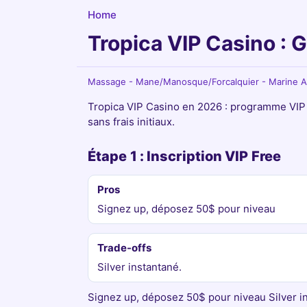
Home
Tropica VIP Casino : 
Massage - Mane/Manosque/Forcalquier - Marine A
Tropica VIP Casino en 2026 : programme VIP e
sans frais initiaux.
Étape 1 : Inscription VIP Free
Pros
Signez up, déposez 50$ pour niveau
Trade-offs
Silver instantané.
Signez up, déposez 50$ pour niveau Silver i