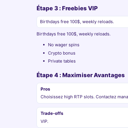
Étape 3 : Freebies VIP
Birthdays free 100$, weekly reloads.
Birthdays free 100$, weekly reloads.
No wager spins
Crypto bonus
Private tables
Étape 4 : Maximiser Avantages
Pros
Choisissez high RTP slots. Contactez man
Trade-offs
VIP.