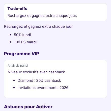
Trade-offs
Rechargez et gagnez extra chaque jour.
Rechargez et gagnez extra chaque jour.
50% lundi
100 FS mardi
Programme VIP
Analysis panel
Niveaux exclusifs avec cashback.
Diamond : 20% cashback
Invitations événements 2026
Astuces pour Activer