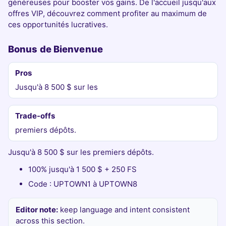
généreuses pour booster vos gains. De l'accueil jusqu'aux
offres VIP, découvrez comment profiter au maximum de
ces opportunités lucratives.
Bonus de Bienvenue
Pros
Jusqu'à 8 500 $ sur les
Trade-offs
premiers dépôts.
Jusqu'à 8 500 $ sur les premiers dépôts.
100% jusqu'à 1 500 $ + 250 FS
Code : UPTOWN1 à UPTOWN8
Editor note:
keep language and intent consistent
across this section.