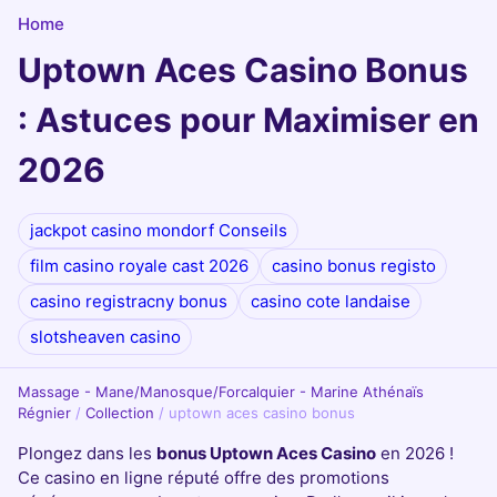
Home
Uptown Aces Casino Bonus
: Astuces pour Maximiser en
2026
jackpot casino mondorf Conseils
film casino royale cast 2026
casino bonus registo
casino registracny bonus
casino cote landaise
slotsheaven casino
Massage - Mane/Manosque/Forcalquier - Marine Athénaïs
Régnier
/
Collection
/
uptown aces casino bonus
Plongez dans les
bonus Uptown Aces Casino
en 2026 !
Ce casino en ligne réputé offre des promotions