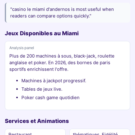
"casino le miami d'andernos is most useful when
readers can compare options quickly."
Jeux Disponibles au Miami
Analysis panel
Plus de 200 machines à sous, black-jack, roulette
anglaise et poker. En 2026, des bornes de paris
sportifs enrichissent l'offre.
Machines à jackpot progressif.
Tables de jeux live.
Poker cash game quotidien
Services et Animations
Restaurant
thématiques. Fidélité